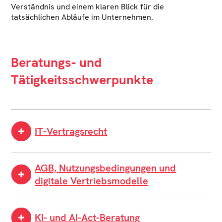
Verständnis und einem klaren Blick für die
tatsächlichen Abläufe im Unternehmen.
Beratungs- und
Tätigkeitsschwerpunkte
IT-Vertragsrecht
Gestaltung, Prüfung und Verhandlung von IT-,
AGB, Nutzungsbedingungen und
Software-, SaaS-, Lizenz-, Wartungs-, Projekt- und
Outsourcingverträgen – mit Blick auf
digitale Vertriebsmodelle
Leistungsbeschreibung, Abnahme, SLA, Haftung,
Nutzungsrechte und Skalierbarkeit.
Entwicklung und Optimierung von AGB,
Plattformbedingungen, Nutzungsvereinbarungen,
KI- und AI-Act-Beratung
Reseller- und Vertriebsverträgen für digitale Produkte