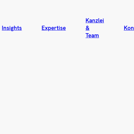
Kanzlei
Insights
Expertise
&
Kon
Team