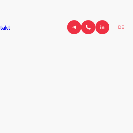
DE
takt