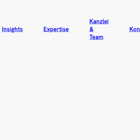
Kanzlei
Insights
Expertise
&
Kon
Team