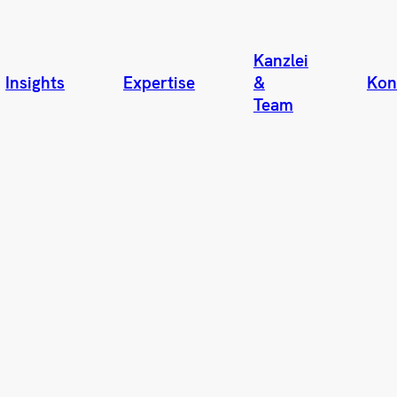
Kanzlei
Insights
Expertise
&
Kon
Team