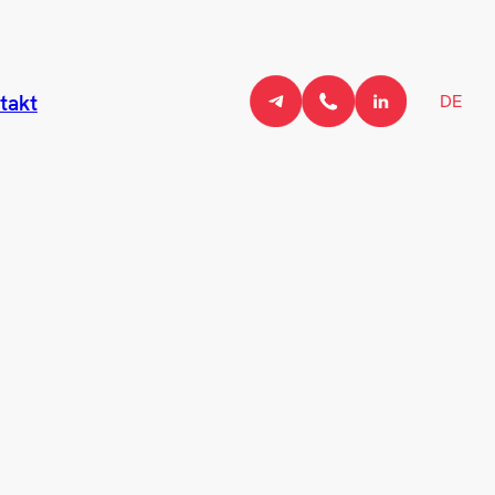
DE
takt