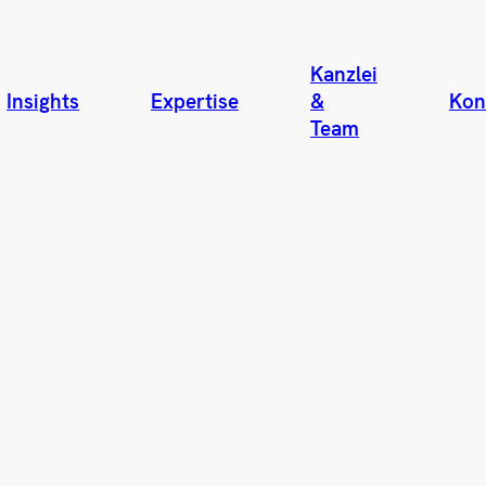
Kanzlei
Insights
Expertise
&
Kon
Team