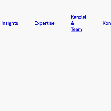
Kanzlei
Insights
Expertise
&
Kon
Team