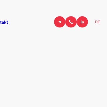
DE
takt