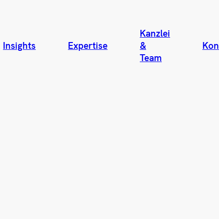
Kanzlei
Insights
Expertise
&
Kon
Team