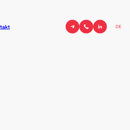
DE
takt